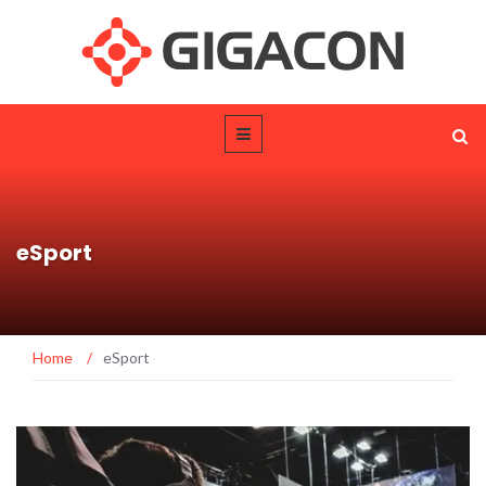
eSport
Home
/
eSport