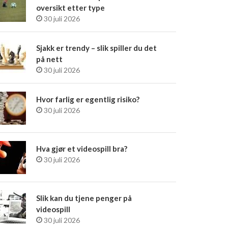
oversikt etter type
30 juli 2026
Sjakk er trendy – slik spiller du det
på nett
30 juli 2026
Hvor farlig er egentlig risiko?
30 juli 2026
Hva gjør et videospill bra?
30 juli 2026
Slik kan du tjene penger på
videospill
30 juli 2026