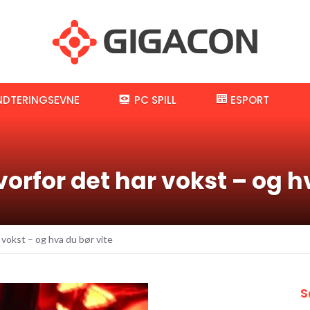
ÅNDTERINGSEVNE
PC SPILL
ESPORT
vorfor det har vokst – og h
 vokst – og hva du bør vite
S