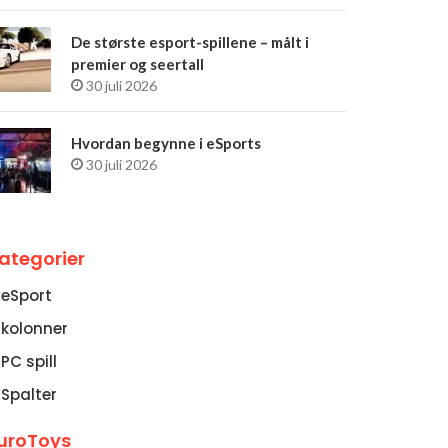
De største esport-spillene – målt i
premier og seertall
30 juli 2026
Hvordan begynne i eSports
30 juli 2026
ategorier
eSport
kolonner
PC spill
Spalter
uroToys