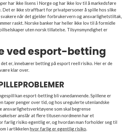
per har ikke lisens i Norge og har ikke lov til å markedsføre
. Det er ikke straffbart for privatpersoner å spille hos slike
 svakere når det gjelder forbrukervern og ansvarlighetstiltak,
mmer raskt. Norske banker har heller ikke lov til å formidle
spillselskaper uten norsk tillatelse. Tilsynsmyndighet er
e ved esport-betting
et er, innebærer betting på esport reell risiko. Her er de
være klar over.
SPILLEPROBLEMER
ngespill kan esport-betting bli vanedannende. Spillene er
ren taper penger over tid, og hos uregulerte utenlandske
de ansvarlighetsverktøyene som skal begrense
søkelser anslår at flere titusen nordmenn har et
 farlig risiko egentlig er, og hvordan man forholder seg til
 om i artikkelen
hvor farlig er egentlig risiko
.