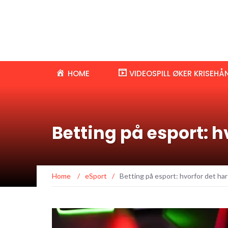
HOME
VIDEOSPILL ØKER KRISEH
Betting på esport: h
Home
/
eSport
/
Betting på esport: hvorfor det har