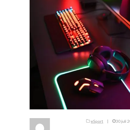
eSport
|
30 juli 