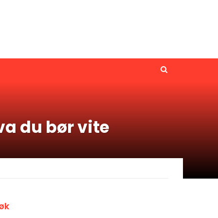
va du bør vite
øk